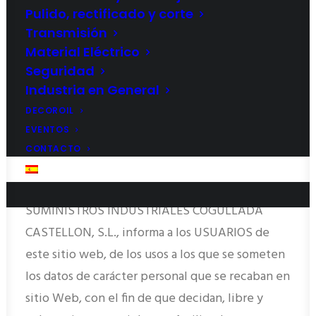
Pulido, rectificado y corte
Política de Privacidad
Transmisión
Material Eléctrico
Seguridad
SUMINISTROS INDUSTRIALES COGULLADA
Industria en General
CASTELLON, S.L. está especialmente
DECOROIL
sensibilizada en la protección de datos de
EVENTOS
carácter personal de los Usuarios de los servicios
CONTACTO
del sitio Web. Mediante la presente Política de
ESPAÑOL
Privacidad (en adelante, la Política)
SUMINISTROS INDUSTRIALES COGULLADA
CASTELLON, S.L., informa a los USUARIOS de
este sitio web, de los usos a los que se someten
los datos de carácter personal que se recaban en
sitio Web, con el fin de que decidan, libre y