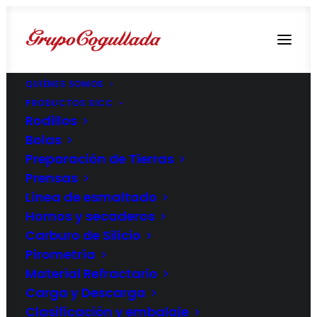
QUIÉNES SOMOS
PRODUCTOS SICC
Rodillos
Bolas
POLÍTICA DE
Preparación de Tierras
Prensas
PRIVACIDAD
Línea de esmaltado
Hornos y secaderos
Carburo de Silicio
Pirometría
Material Refractario
Carga y Descarga
Clasificación y embalaje