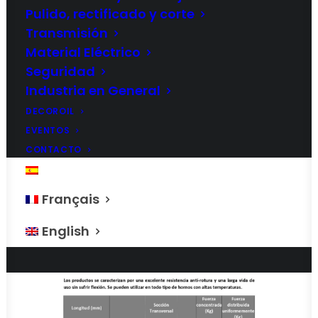
Pulido, rectificado y corte
Transmisión
Material Eléctrico
Seguridad
Industria en General
DECOROIL
EVENTOS
CONTACTO
ESPAÑOL
Français
English