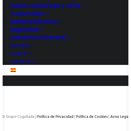
Pulido, rectificado y corte
Transmisión
Material Eléctrico
Seguridad
Industria en General
DECOROIL
EVENTOS
Pirometría
CONTACTO
ESPAÑOL
© Grupo Cogullada |
Política de Privacidad
|
Política de Cookies
|
Aviso Legal