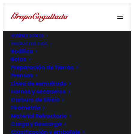
QUIÉNES SOMOS
PRODUCTOS SICC
Rodillos
Bolas
Preparación de Tierras
Prensas
Línea de esmaltado
Hornos y secaderos
Carburo de Silicio
Pirometría
Material Refractario
Carga y Descarga
Clasificación y embalaje