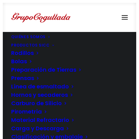
QUIÉNES SOMOS
PRODUCTOS SICC
Rodillos
Bolas
Preparación de Tierras
Prensas
Línea de esmaltado
Hornos y secaderos
Carburo de Silicio
Pirometría
Material Refractario
Carga y Descarga
Clasificación y embalaje