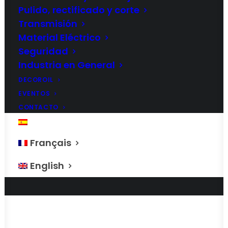
Pulido, rectificado y corte
Transmisión
Material Eléctrico
Seguridad
Industria en General
DECOROIL
EVENTOS
CONTACTO
Tecnargilla 2016
ESPAÑOL
Français
English